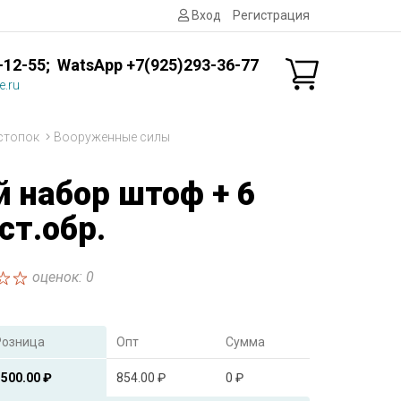
Вход
Регистрация
-12-55; WatsApp +7(925)293-36-77
e.ru
стопок
Вооруженные силы
 набор штоф + 6
ст.обр.
оценок: 0
Розница
Опт
Сумма
1500.00 ₽
854.00 ₽
0 ₽