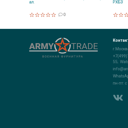
ал.
РХБЗ
0
Контак
г.Москв
+7(499)
55; Wat
info@ar
WhatsA
пн-пт: с