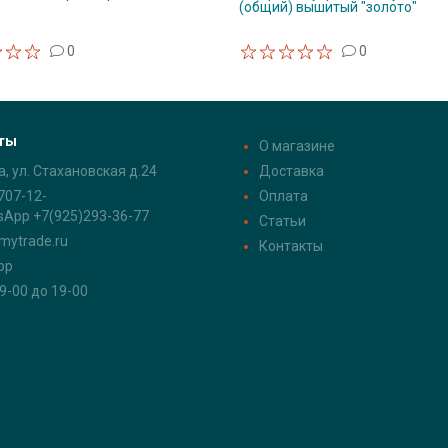
(общий) вышитый "золото"
0
0
ты
О магазине
а, ул. Стахановская д.24
Доставка
707-12-
Оплата
sApp +7(925)293-36-77
Статьи
mytrade.ru
Контакты
pp
 9-00 до 19-00