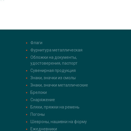
Флаги
Фурнитура металлическая
Обложки на документы,
удостоверения, паспорт
Сувенирная продукция
Знаки, значки из смолы
Знаки, значки металлические
Брелоки
Снаряжение
Бляхи, пряжки на ремень
Погоны
Шевроны, нашивки на форму
Ежедневники