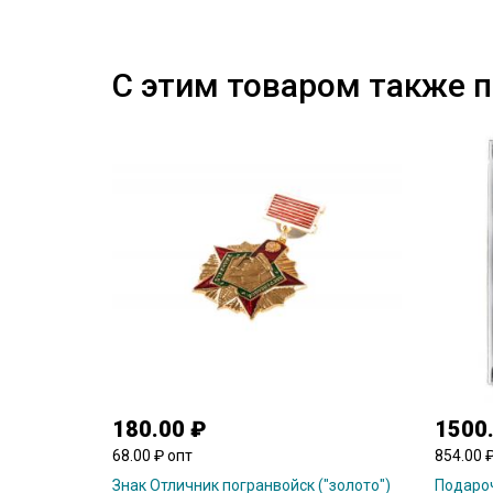
С этим товаром также 
180.00 ₽
1500
68.00 ₽ опт
854.00 
Знак Отличник погранвойск ("золото")
Подароч