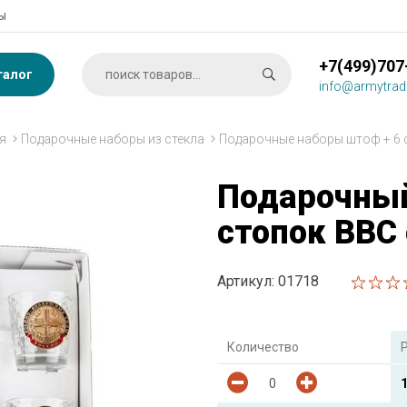
ы
+7(499)707
талог
info@armytrad
я
Подарочные наборы из стекла
Подарочные наборы штоф + 6 
Подарочный
стопок ВВС 
Артикул: 01718
Количество