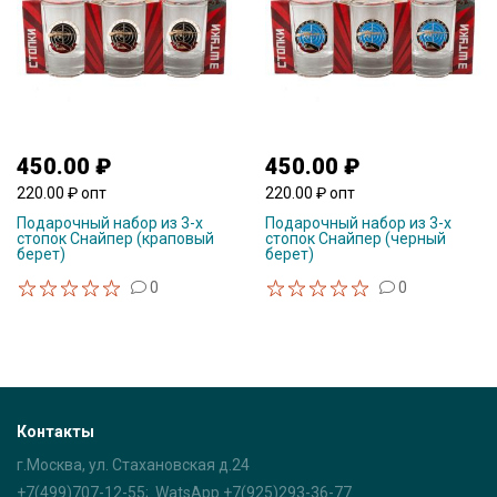
450.00 ₽
450.00 ₽
220.00 ₽ опт
220.00 ₽ опт
Подарочный набор из 3-х
Подарочный набор из 3-х
стопок Снайпер (краповый
стопок Снайпер (черный
берет)
берет)
0
0
Контакты
г.Москва, ул. Стахановская д.24
+7(499)707-12-55; WatsApp +7(925)293-36-77