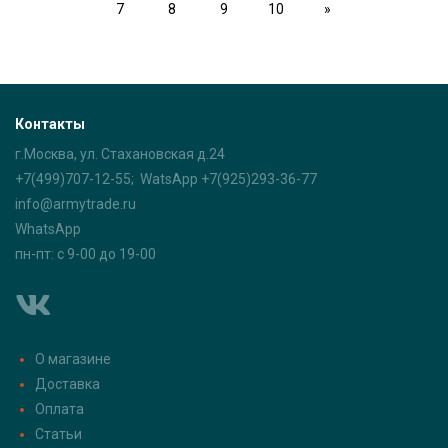
7
8
9
10
»
Контакты
г.Москва, ул. Стахановская д.24
+7(499)707-12-55; WatsApp +7(925)293-36-77
info@armytrade.ru
WhatsApp
пн-пт: с 9-00 до 19-00
О магазине
Доставка
Оплата
Статьи