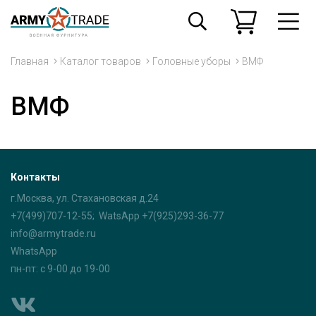
Главная
Каталог товаров
Головные уборы
ВМФ
ВМФ
Контакты
г.Москва, ул. Стахановская д.24
+7(499)707-12-55; WatsApp +7(925)293-36-77
info@armytrade.ru
WhatsApp
пн-пт: с 9-00 до 19-00