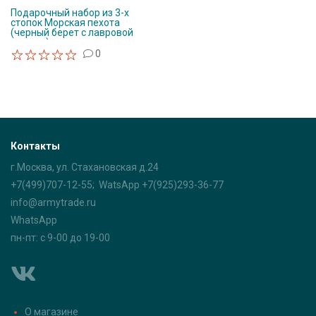
Подарочный набор из 3-х
стопок Морская пехота
(черный берет с лавровой
ветвью)
0
Контакты
г.Москва, ул. Стахановская д.24
+7(499)707-12-55; WatsApp +7(925)293-36-77
info@armytrade.ru
WhatsApp
пн-пт: с 9-00 до 19-00
О магазине