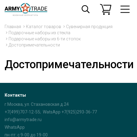
Главная
Каталог товаров
Сувенирная продукция
Подарочные наборы из стекла
Подарочные наборы из 6-ти стопок
Достопримечательности
Достопримечательности
Контакты
г.Москва, ул. Стахановская д.24
+7(499)707-12-55; WatsApp +7(925)293-36-77
info@armytrade.ru
WhatsApp
пн-пт: с 9-00 до 19-00