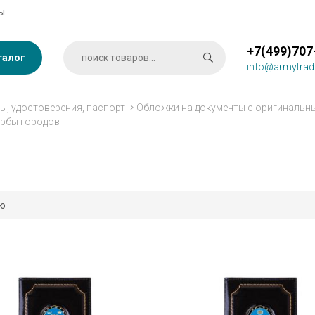
ы
+7(499)707
талог
info@armytrad
ы, удостоверения, паспорт
Обложки на документы с оригинальн
ербы городов
ию