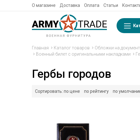
О магазине
Доставка
Оплата
Статьи
Контакт
Ка
Главная
Каталог товаров
Обложки на документ
Военный билет с оригинальными накладками
Г
Гербы городов
Сортировать:
по цене
по рейтингу
по умолчан