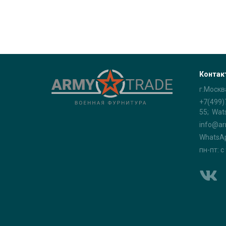
Контак
г.Москв
+7(499)
55; Wat
info@ar
WhatsA
пн-пт: с