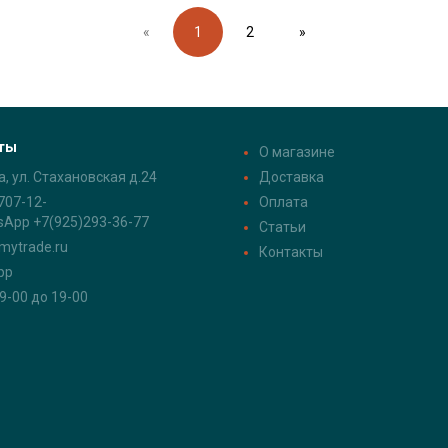
«
1
2
»
ты
О магазине
а, ул. Стахановская д.24
Доставка
707-12-
Оплата
sApp +7(925)293-36-77
Статьи
mytrade.ru
Контакты
pp
 9-00 до 19-00