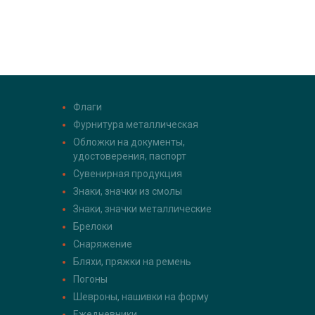
Флаги
Фурнитура металлическая
Обложки на документы,
удостоверения, паспорт
Сувенирная продукция
Знаки, значки из смолы
Знаки, значки металлические
Брелоки
Снаряжение
Бляхи, пряжки на ремень
Погоны
Шевроны, нашивки на форму
Ежедневники