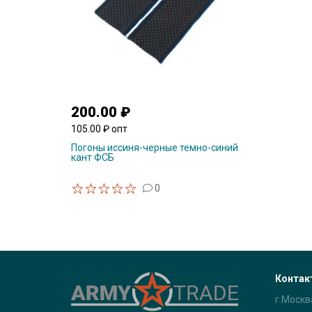
200.00 ₽
105.00 ₽ опт
Погоны иссиня-черные темно-синий
кант ФСБ
0
Контак
г.Москв