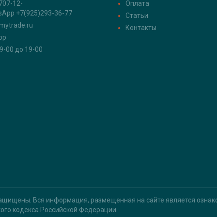
707-12-
Оплата
sApp +7(925)293-36-77
Статьи
mytrade.ru
Контакты
pp
 9-00 до 19-00
ащищены. Вся информация, размещенная на сайте является ознако
ого кодекса Российской Федерации.