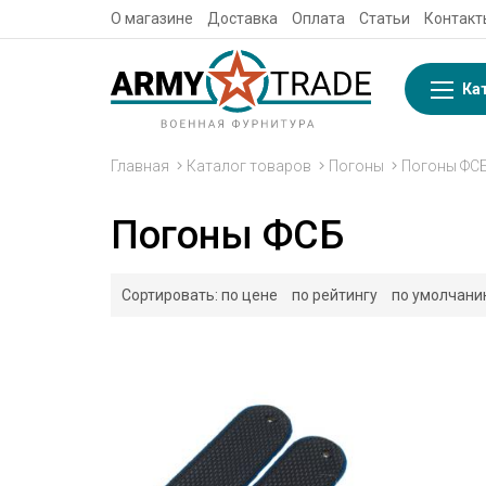
О магазине
Доставка
Оплата
Статьи
Контакт
Ка
Главная
Каталог товаров
Погоны
Погоны ФС
Погоны ФСБ
Сортировать:
по цене
по рейтингу
по умолчан