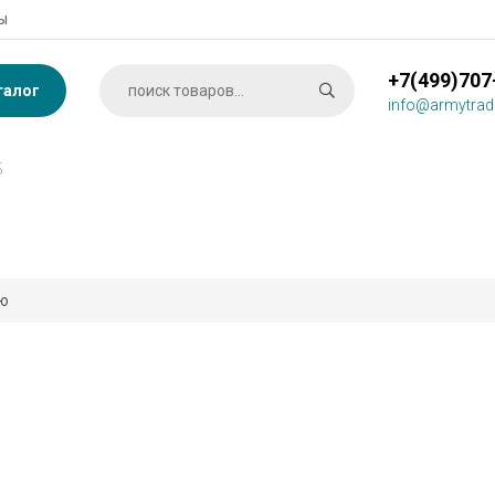
ы
+7(499)707
талог
info@armytrad
Б
ию