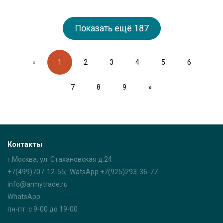
Показать ещё
187
«
1
2
3
4
5
6
7
8
9
»
Контакты
г.Москва, ул. Стахановская д.24
+7(499)707-12-55; WatsApp +7(925)293-36-77
info@armytrade.ru
WhatsApp
пн-пт: с 9-00 до 19-00