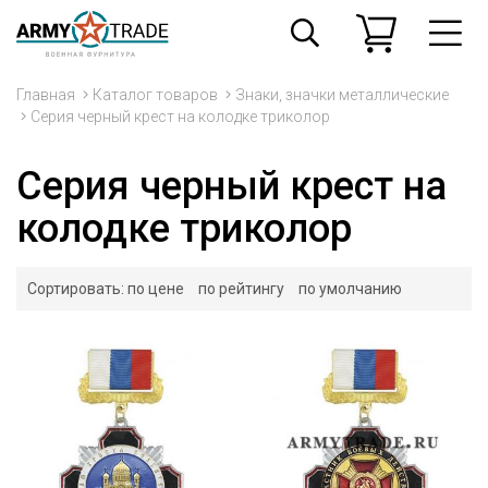
Главная
Каталог товаров
Знаки, значки металлические
Серия черный крест на колодке триколор
Серия черный крест на
колодке триколор
Сортировать:
по цене
по рейтингу
по умолчанию