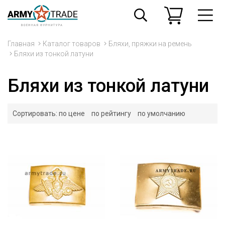
Главная
Каталог товаров
Бляхи, пряжки на ремень
Бляхи из тонкой латуни
Бляхи из тонкой латуни
Сортировать:
по цене
по рейтингу
по умолчанию