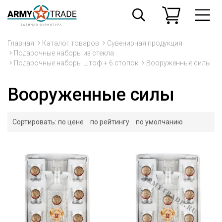
Главная
Каталог товаров
Сувенирная продукция
Подарочные наборы из стекла
Подарочные наборы штоф + 6 стопок
Вооруженные силы
Вооруженные силы
Сортировать:
по цене
по рейтингу
по умолчанию