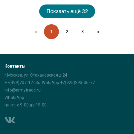
Показать ещё
32
«
1
2
3
»
Контакты
г.Москва, ул. Стахановская д.24
+7(499)707-12-55; WatsApp +7(925)293-36-77
info@armytrade.ru
WhatsApp
пн-пт: с 9-00 до 19-00