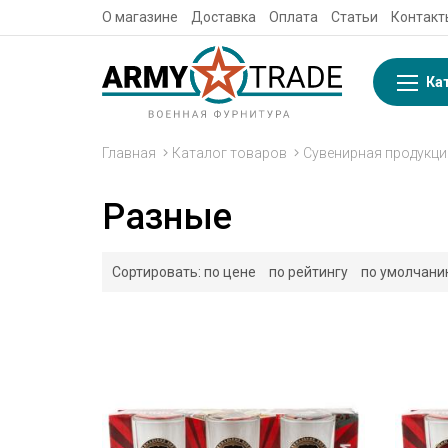
О магазине
Доставка
Оплата
Статьи
Контакт
Ка
Главная
Каталог товаров
Сувенирная продукци
Разные
Сортировать:
по цене
по рейтингу
по умолчан