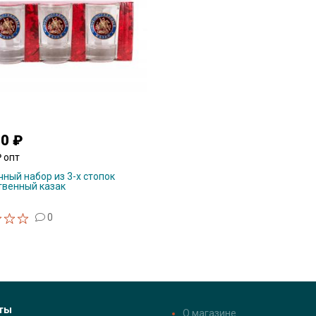
00 ₽
₽ опт
ный набор из 3-х стопок
твенный казак
0
ты
О магазине