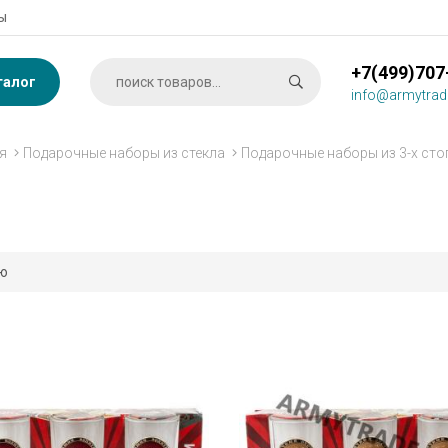
ы
+7(499)707
талог
info@armytrad
я
Подарочные наборы из стекла
Подарочные наборы из 3-х сто
ию