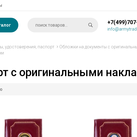
ы
+7(499)707
талог
info@armytrad
ы, удостоверения, паспорт
Обложки на документы с оригинальн
ми
рт с оригинальными накл
ию