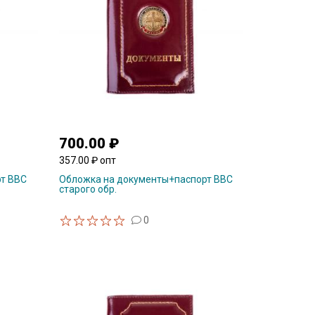
700.00 ₽
357.00 ₽ опт
т ВВС
Обложка на документы+паспорт ВВС
старого обр.
0