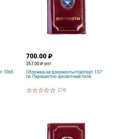
700.00 ₽
357.00 ₽ опт
т 1065
Обложка на документы+паспорт 137
гв. Парашютно-десантный полк
0