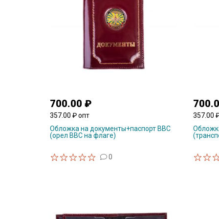
700.00 ₽
700.
357.00 ₽ опт
357.00 
Обложка на документы+паспорт ВВС
Обложк
(орел ВВС на флаге)
(трансп
0