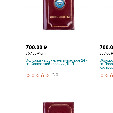
700.00 ₽
700.
357.00 ₽ опт
357.00 
Обложка на документы+паспорт 247
Обложка
гв. Кавказский казачий ДШП
гв. Па
Костром
0