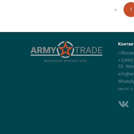
«
1
Контак
г.Москв
+7(499)
55; Wat
info@ar
WhatsA
пн-пт: с