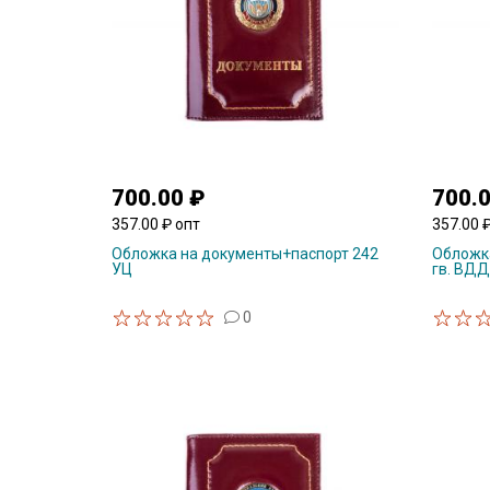
700.00 ₽
700.
357.00 ₽ опт
357.00 
Обложка на документы+паспорт 242
Обложка
УЦ
гв. ВДД
0