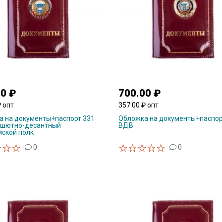
00 ₽
700.00 ₽
₽ опт
357.00 ₽ опт
 на документы+паспорт 331
Обложка на документы+паспорт
рашютно-десантный
ВДВ
ской полк
0
0