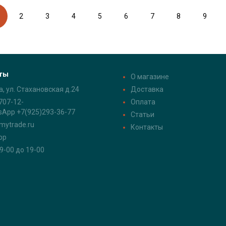
2
3
4
5
6
7
8
9
ты
О магазине
а, ул. Стахановская д.24
Доставка
707-12-
Оплата
sApp +7(925)293-36-77
Статьи
mytrade.ru
Контакты
pp
 9-00 до 19-00