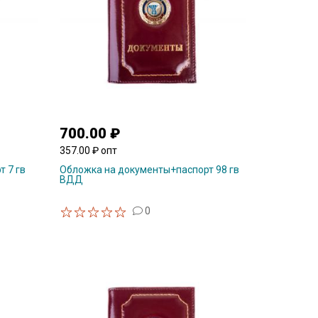
700.00 ₽
357.00 ₽ опт
 7 гв
Обложка на документы+паспорт 98 гв
ВДД
0