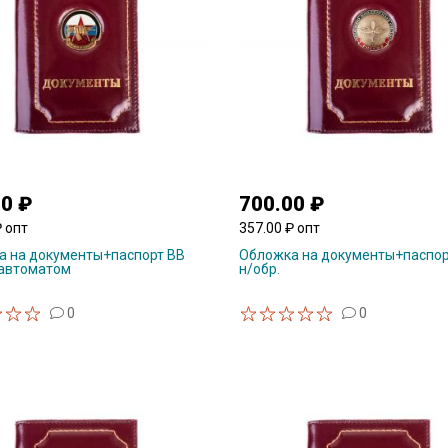
00 ₽
700.00 ₽
₽ опт
357.00 ₽ опт
а на документы+паспорт ВВ
Обложка на документы+паспор
 автоматом
н/обр.
0
0