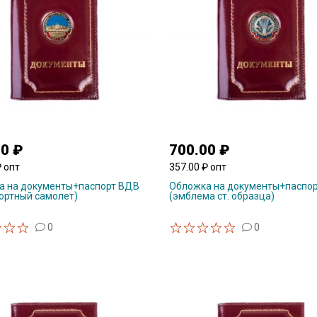
00 ₽
700.00 ₽
₽ опт
357.00 ₽ опт
а на документы+паспорт ВДВ
Обложка на документы+паспо
ортный самолет)
(эмблема ст. образца)
0
0