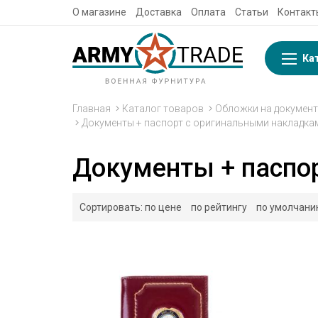
О магазине
Доставка
Оплата
Статьи
Контакт
Ка
Главная
Каталог товаров
Обложки на документ
Документы + паспорт с оригинальными накладка
Документы + паспо
Сортировать:
по цене
по рейтингу
по умолчан