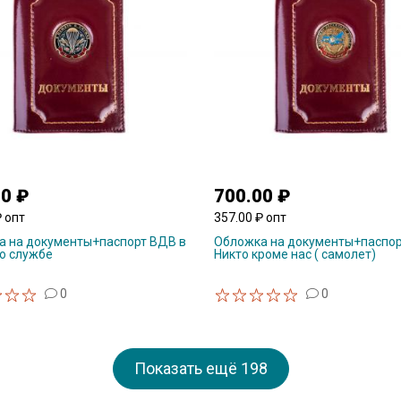
00 ₽
700.00 ₽
₽ опт
357.00 ₽ опт
а на документы+паспорт ВДВ в
Обложка на документы+паспо
о службе
Никто кроме нас ( самолет)
0
0
Показать ещё
198