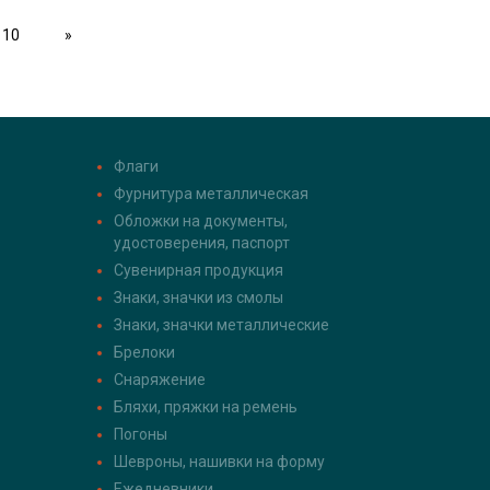
10
»
Флаги
Фурнитура металлическая
Обложки на документы,
удостоверения, паспорт
Сувенирная продукция
Знаки, значки из смолы
Знаки, значки металлические
Брелоки
Снаряжение
Бляхи, пряжки на ремень
Погоны
Шевроны, нашивки на форму
Ежедневники