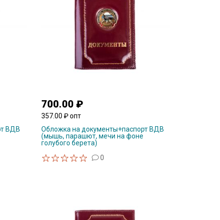
700.00 ₽
357.00 ₽ опт
рт ВДВ
Обложка на документы+паспорт ВДВ
(мышь, парашют, мечи на фоне
голубого берета)
0