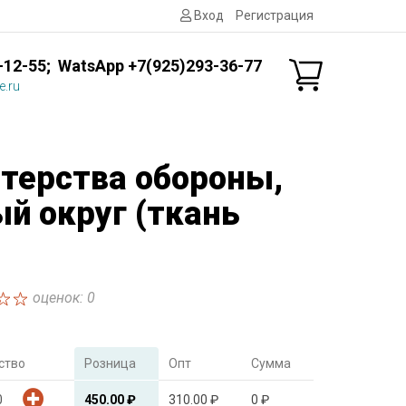
Вход
Регистрация
-12-55; WatsApp +7(925)293-36-77
e.ru
терства обороны,
й округ (ткань
оценок: 0
ство
Розница
Опт
Сумма
450.00 ₽
310.00 ₽
0 ₽