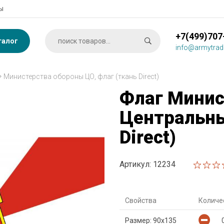
ы
+7(499)707
талог
info@armytrad
Министерства обороны ЦО, флаг (ткань Direсt)
Флаг Минис
Центральны
Direсt)
Артикул: 12234
Свойства
Количе
Размер: 90х135