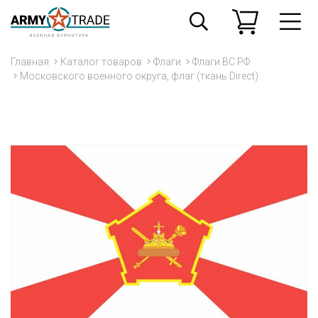
Главная
Каталог товаров
Флаги
Флаги ВС РФ
Московского военного округа, флаг (ткань Direсt)