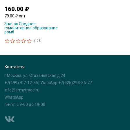
160.00 ₽
79.00 ₽ опт
Значок Среднее
гуманитарное образование
ромб
0
Контакты
г.Москва, ул. Стахановская д.24
+7(499)707-12-55; WatsApp +7(925)293-36-77
info@armytrade.ru
WhatsApp
пн-пт: с 9-00 до 19-00