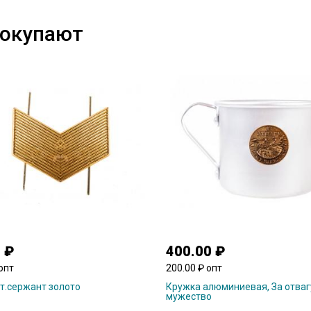
покупают
 ₽
400.00 ₽
опт
200.00 ₽ опт
т.сержант золото
Кружка алюминиевая, За отваг
мужество