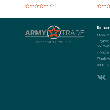
0
Контак
г.Москв
+7(499)
55; Wat
info@ar
WhatsA
пн-пт: с