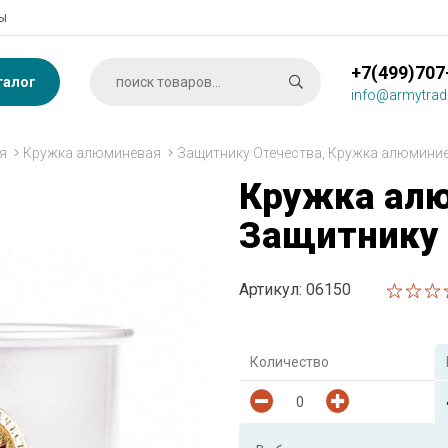
ы
+7(499)707
талог
info@armytrad
я
Кружка алюминевая
Защитнику Отечества, Кружка алюмини
Кружка алю
Защитнику 
Артикул: 06150
Количество