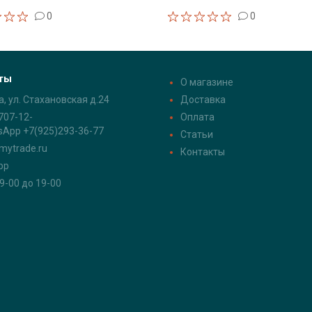
0
0
ты
О магазине
а, ул. Стахановская д.24
Доставка
707-12-
Оплата
sApp +7(925)293-36-77
Статьи
mytrade.ru
Контакты
pp
 9-00 до 19-00