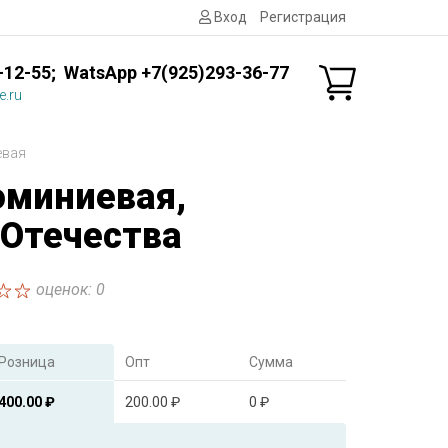
Вход
Регистрация
-12-55; WatsApp +7(925)293-36-77
e.ru
евая
миниевая,
Отечества
оценок: 0
Розница
Опт
Сумма
400.00 ₽
200.00 ₽
0 ₽