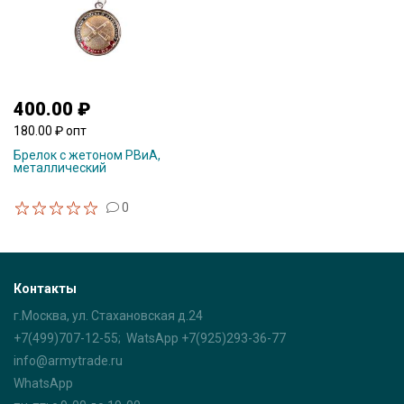
400.00 ₽
180.00 ₽ опт
Брелок с жетоном РВиА,
металлический
0
Контакты
г.Москва, ул. Стахановская д.24
+7(499)707-12-55; WatsApp +7(925)293-36-77
info@armytrade.ru
WhatsApp