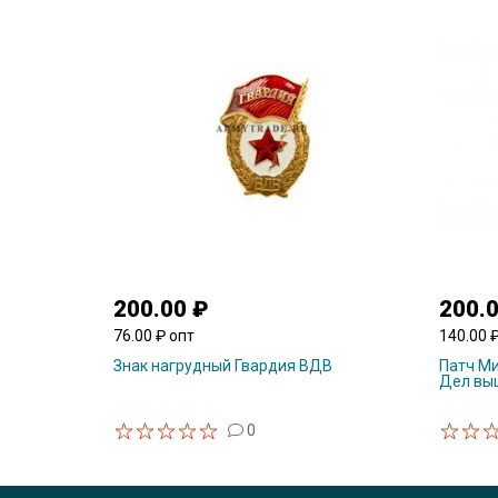
200.00 ₽
200.
76.00 ₽ опт
140.00 
Знак нагрудный Гвардия ВДВ
Патч Ми
Дел выш
0