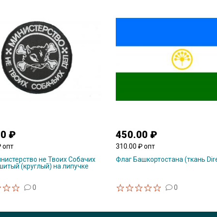
00 ₽
450.00 ₽
₽ опт
310.00 ₽ опт
нистерство не Твоих Собачих
Флаг Башкортостана (ткань Dir
итый (круглый) на липучке
0
0