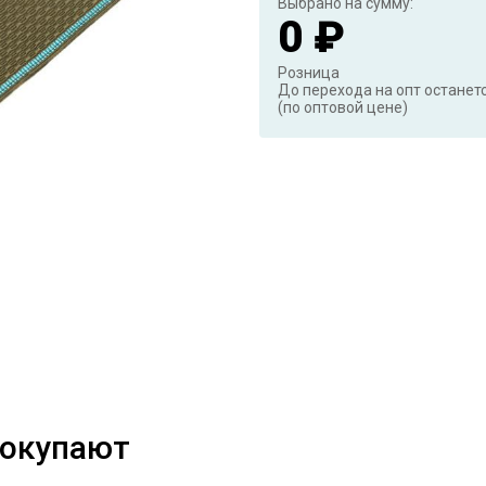
Выбрано на сумму:
0 ₽
Розница
До перехода на опт останет
(по оптовой цене)
покупают