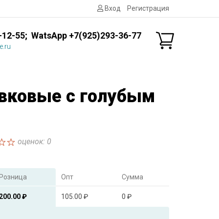
Вход
Регистрация
-12-55; WatsApp +7(925)293-36-77
e.ru
вковые с голубым
В
оценок: 0
Розница
Опт
Сумма
200.00 ₽
105.00 ₽
0 ₽