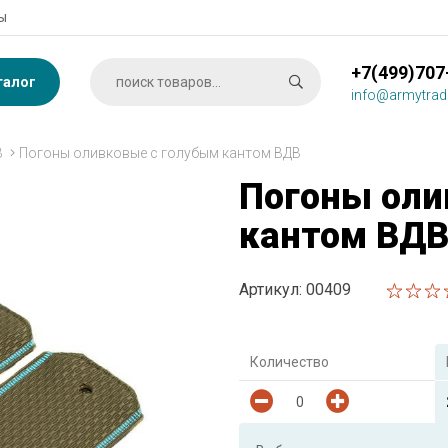
ы
+7(499)707
талог
info@armytrad
В
Погоны оливковые с голубым кантом ВДВ
Погоны оли
кантом ВД
Артикул: 00409
Количество